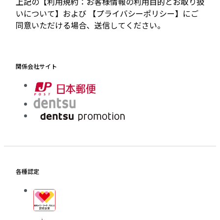
関係会社サイト
各種認定